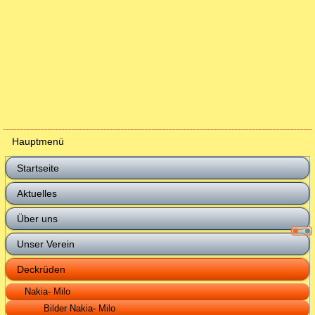
Hauptmenü
Startseite
Aktuelles
Über uns
Unser Verein
Deckrüden
Nakia- Milo
Bilder Nakia- Milo