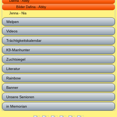
Dafina - Abby
Bilder Dafina - Abby
Jenna - Nia
Welpen
Videos
Trächtigkeitskalendar
K9-Manhunter
Zuchtsiegel
Literatur
Rainbow
Banner
Unsere Senioren
in Memorian