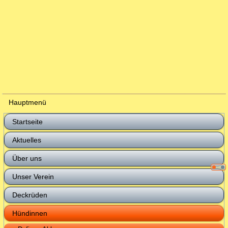
Hauptmenü
Startseite
Aktuelles
Über uns
Unser Verein
Deckrüden
Hündinnen